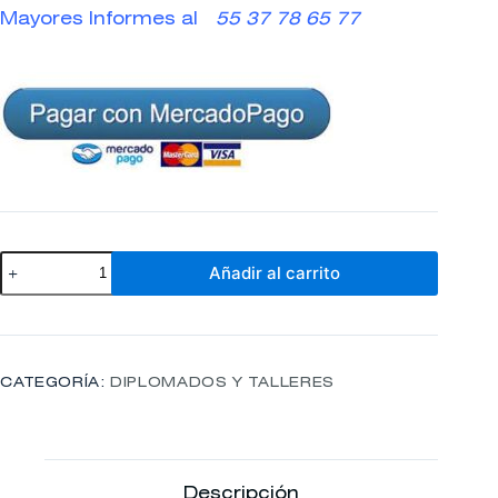
Mayores Informes al
55 37 78 65 77
BIENESTAR
Añadir al carrito
HOLÍSTICO
EN
PLAYA
Y
MEDICINA
OSTEOPÁTICA
CATEGORÍA:
DIPLOMADOS Y TALLERES
NIVEL
1
cantidad
Descripción