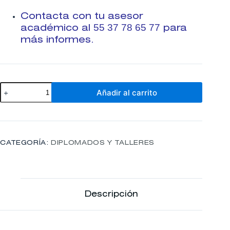
Contacta con tu asesor
55 37 78 65 77
académico al
para
más informes.
DIPLOMADO
Añadir al carrito
EN
TÉCNICAS
VISCERALES.
cantidad
CATEGORÍA:
DIPLOMADOS Y TALLERES
Descripción