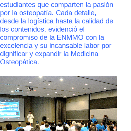
estudiantes que comparten la pasión
por la osteopatía. Cada detalle,
desde la logística hasta la calidad de
los contenidos, evidenció el
compromiso de la ENMMO con la
excelencia y su incansable labor por
dignificar y expandir la Medicina
Osteopática.